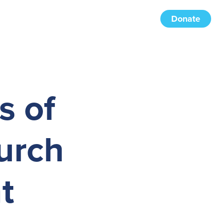
Donate
s of
urch
t