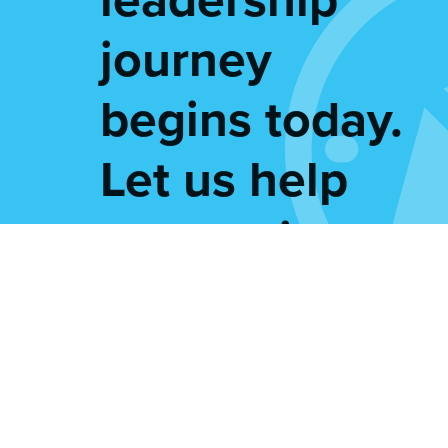
journey
begins today.
Let us help
you navigate
this
adventure.