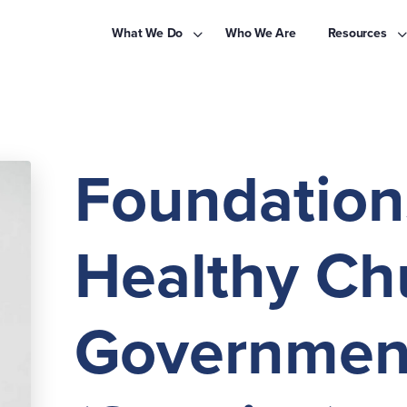
What We Do
Who We Are
Resources
Foundation
Healthy Ch
Governmen