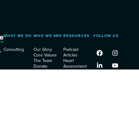
WHAT WE DO
WHO WE ARE
RESOURCES
FOLLOW US
Consulting
Our Story
Podcast
p
Core Values
Articles
The Team
Heart
Donate
Assessment
Contact Us
Privacy Policy
Terms of
Service